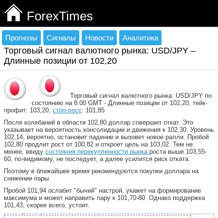
ForexTimes
Прогнозы
Сигналы
Новости
Аналитика
Торговый сигнал валютного рынка: USD/JPY –
Длинные позиции от 102,20
Торговый сигнал валютного рынка: USD/JPY по
состоянию на 8.00 GMT - Длинные позиции от 102,20, тейк-
профит: 103,20,
стоп-лосс
: 101,85
После колебаний в области 102,80 доллар совершил откат. Это
указывает на вероятность консолидации и движения к 102,30. Уровень
102,14, вероятно, остановит падение и вызовет новое ралли. Пробой
102,80 продлит рост от 100,82 и откроет цель на 103,02. Тем не
менее, ввиду
состояния перекупленности рынка
роста выше 103,55-
60, по-видимому, не последует, а далее усилится риск отката.
Поэтому в ближайшее время рекомендуются покупки доллара на
снижении пары.
Пробой 101,94 ослабит "бычий" настрой, укажет на формирование
максимума и может направить пару к 101,70-80. Однако поддержка
101,43, скорее всего, устоит.