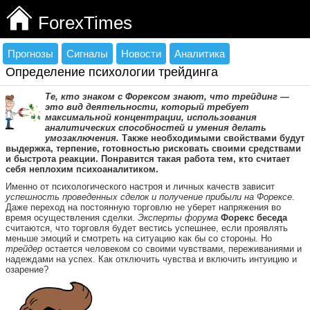
ForexTimes
Прогнозы
Сигналы
Новости
Аналитика
Определение психологии трейдинга
Те, кто знаком с Форексом знают, что трейдинг —
это вид деятельности, который требует
максимальной концентрации, использования
аналитических способностей и умения делать
умозаключения.
Также необходимыми свойствами будут
выдержка, терпение, готовностью рисковать своими средствами
и быстрота реакции. Понравится такая работа тем, кто считает
себя неплохим психоаналитиком.
Именно от психологического настроя и личных качеств зависит
успешность проведенных сделок и получение прибыли на Форексе
.
Даже переход на постоянную торговлю не уберет напряжения во
время осуществления сделки.
Эксперты форума
Форекс беседа
считаются, что торговля будет вестись успешнее, если проявлять
меньше эмоций и смотреть на ситуацию как бы со стороны. Но
трейдер
остается человеком со своими чувствами, переживаниями и
надеждами на успех. Как отключить чувства и включить интуицию и
озарение?