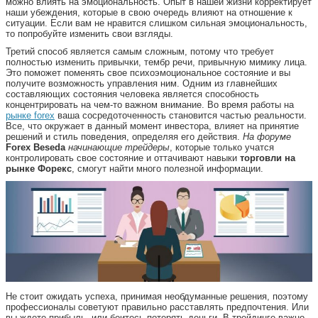
можно влиять на эмоциональность. Опыт в нашей жизни корректирует
наши убеждения, которые в свою очередь влияют на отношение к
ситуации. Если вам не нравится слишком сильная эмоциональность,
то попробуйте изменить свои взгляды.
Третий способ является самым сложным, потому что требует
полностью изменить привычки, тембр речи, привычную мимику лица.
Это поможет поменять свое психоэмоциональное состояние и вы
получите возможность управления ним. Одним из главнейших
составляющих состояния человека является способность
концентрировать на чем-то важном внимание. Во время работы на
рынке forex
ваша сосредоточенность становится частью реальности.
Все, что окружает в данный момент инвестора, влияет на принятие
решений и стиль поведения, определяя его действия.
На форуме
Forex Beseda
начинающие трейдеры
, которые только учатся
контролировать свое состояние и оттачивают навыки
торговли на
рынке Форекс
, смогут найти много полезной информации.
Не стоит ожидать успеха, принимая необдуманные решения, поэтому
профессионалы советуют правильно расставлять предпочтения. Или
вы ждете прибыль, или боитесь потерять деньги. В трейдинге важно