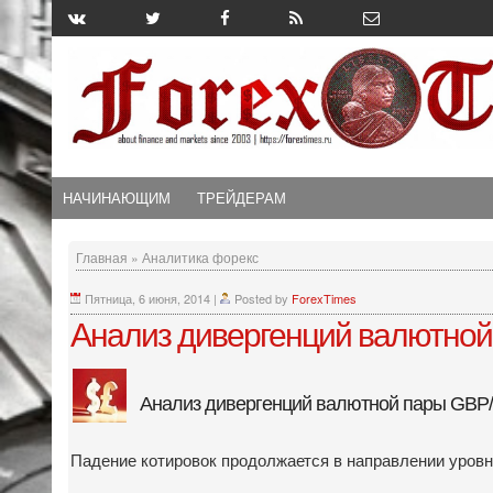
НАЧИНАЮЩИМ
ТРЕЙДЕРАМ
Главная
»
Аналитика форекс
Пятница, 6 июня, 2014
|
Posted by
ForexTimes
Анализ дивергенций валютной 
Анализ дивергенций валютной пары GBP
Падение котировок продолжается в направлении уровн