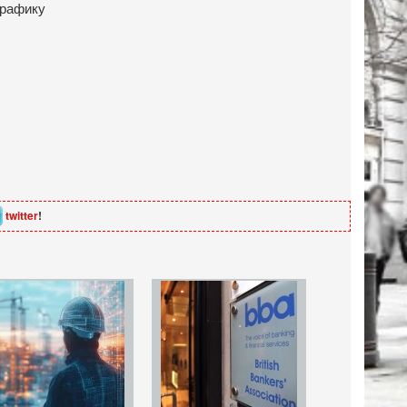
twitter
!