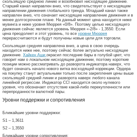
скользящую среднюю линию и возобновил нисходящее движение.
Старший канал направлен вниз, что свидетельствует о нисходящем
направлении движения глобального тренда. Младший канал также
направлен вниз, что означает нисходящее направление движения и в
менее долгосрочном плане. На данный момент цена находится ниже
мувинга и ниже уровня Мюррея «0/8». Поэтому целью нисходящего
движения сейчас является уровень Мюррея «-2/8» - 1,3550. Если
цена преодолеет и этот уровень, то все
уровни Мюррея
перерассчитаются и будут получены новые цели для торговли.
Скользящая средняя направлена вниз, а цена в свою очередь
находится ниже нее, поэтому сейчас более актуально нисходящее
движение.
Хайкен Аши
окрасил последние бары в голубой цвет, что
говорит нам о локальном нисходящем движении, поэтому короткие
позиции можно рассматривать до разворота индикатора наверх, что
будет означать начало нового витка восходящей коррекции. Ордера
на покупку станут актуальными только после закрепления цены выше
скользящей средней линии и разворота наверх любого канала
линейной регрессии. Индикатор CCI находится около нулевого
уровня, что обозначает отсутствие какой-либо перекупленности или
перепроданности валютной пары.
Уровни поддержки и сопротивления
Ближайшие уровни поддержки:
S1 – 1,3611
S2 – 1,3550
Ближайшие уровни сопротивления: