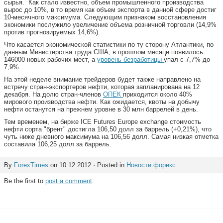
сырья. Как стало известно, объем промышленного производства
вырос до 10%, в то время как объем экспорта в данной сфере достиг
10-месячного максимума. Следующим признаком восстановления
экономики послужило увеличение объема розничной торговли (14,9%
против прогнозируемых 14,6%).
Что касается экономической статистики по ту сторону Атлантики, по
данным Министерства труда США, в прошлом месяце появилось
146000 новых рабочих мест, а
уровень безработицы
упал с 7,7% до
7,9%.
На этой неделе внимание трейдеров будет также направлено на
встречу стран-экспортеров нефти, которая запланирована на 12
декабря. На долю стран-членов
ОПЕК
приходится около 40%
мирового производства нефти. Как ожидается, квоты на добычу
нефти останутся на прежнем уровне в 30 млн баррелей в день.
Тем временем, на бирже ICE Futures Europe exchange стоимость
нефти сорта "брент" достигла 106,50 долл за баррель (+0,21%), что
чуть ниже дневного максимума на 106,56 долл. Самая низкая отметка
составила 106,25 долл за баррель.
By
ForexTimes
on 10.12.2012 · Posted in
Новости форекс
Be the first to
post a comment
.