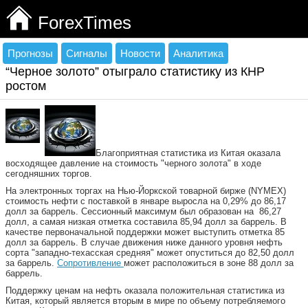
ForexTimes
Прогнозы
Сигналы
Новости
Аналитика
“Черное золото” отыграло статистику из КНР
ростом
Благоприятная статистика из Китая оказала
восходящее давление на стоимость "черного золота" в ходе
сегодняшних торгов.
На электронных торгах на Нью-Йоркской товарной бирже (NYMEX)
стоимость нефти с поставкой в январе выросла на 0,29% до 86,17
долл за баррель. Сессионный максимум был образован на 86,27
долл, а самая низкая отметка составила 85,94 долл за баррель. В
качестве первоначальной поддержки может выступить отметка 85
долл за баррель. В случае движения ниже данного уровня нефть
сорта "западно-техасская средняя" может опуститься до 82,50 долл
за баррель.
Сопротивление
может расположиться в зоне 88 долл за
баррель.
Поддержку ценам на нефть оказала положительная статистика из
Китая, который является вторым в мире по объему потребляемого