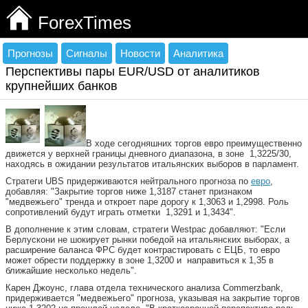
ForexTimes
Прогнозы
Сигналы
Новости
Аналитика
Перспективы пары EUR/USD от аналитиков
крупнейших банков
В ходе сегодняшних торгов евро преимущественно
движется у верхней границы дневного диапазона, в зоне 1,3225/30,
находясь в ожидании результатов итальянских выборов в парламент.
Стратеги UBS придерживаются нейтрального прогноза по
евро
,
добавляя: "Закрытие торгов ниже 1,3187 станет признаком
"медвежьего" тренда и откроет паре дорогу к 1,3063 и 1,2998. Роль
сопротивлений будут играть отметки 1,3291 и 1,3434".
В дополнение к этим словам, стратеги Westpac добавляют: "Если
Берлускони не шокирует рынки победой на итальянских выборах, а
расширение баланса ФРС будет контрастировать с ЕЦБ, то евро
может обрести поддержку в зоне 1,3200 и направиться к 1,35 в
ближайшие несколько недель".
Карен Джоунс, глава отдела технического анализа Commerzbank,
придерживается "медвежьего" прогноза, указывая на закрытие торгов