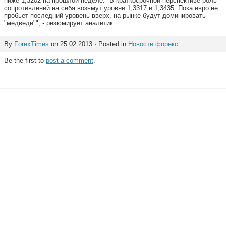
ниже 1,3202 на прошлой неделе. "В краткосрочной перспективе роль
сопротивлений на себя возьмут уровни 1,3317 и 1,3435. Пока евро не
пробьет последний уровень вверх, на рынке будут доминировать
"медведи"", - резюмирует аналитик.
By
ForexTimes
on 25.02.2013 · Posted in
Новости форекс
Be the first to
post a comment
.