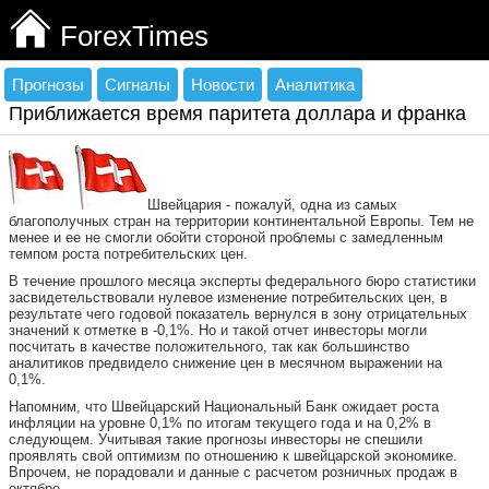
ForexTimes
Прогнозы
Сигналы
Новости
Аналитика
Приближается время паритета доллара и франка
Швейцария - пожалуй, одна из самых
благополучных стран на территории континентальной Европы. Тем не
менее и ее не смогли обойти стороной проблемы с замедленным
темпом роста потребительских цен.
В течение прошлого месяца эксперты федерального бюро статистики
засвидетельствовали нулевое изменение потребительских цен, в
результате чего годовой показатель вернулся в зону отрицательных
значений к отметке в -0,1%. Но и такой отчет инвесторы могли
посчитать в качестве положительного, так как большинство
аналитиков предвидело снижение цен в месячном выражении на
0,1%.
Напомним, что Швейцарский Национальный Банк ожидает роста
инфляции на уровне 0,1% по итогам текущего года и на 0,2% в
следующем. Учитывая такие прогнозы инвесторы не спешили
проявлять свой оптимизм по отношению к швейцарской экономике.
Впрочем, не порадовали и данные с расчетом розничных продаж в
октябре.