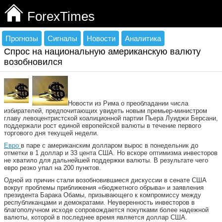
ForexTimes
Прогнозы
Сигналы
Новости
Аналитика
Спрос на национальную американскую валюту
возобновился
Новости из Рима о преобладании числа
избирателей, предпочитающих увидеть новым премьер-министром
главу левоцентристской коалиционной партии Пьера Луиджи Берсани,
поддержали рост единой европейской валюты в течение первого
торгового дня текущей недели.
Евро
в паре с американским долларом вырос в понедельник до
отметки в 1 доллар и 33 цента США. Но вскоре оптимизма инвесторов
не хватило для дальнейшей поддержки валюты. В результате чего
евро резко упал на 200 пунктов.
Одной из причин стали возобновившиеся дискуссии в сенате США
вокруг проблемы приближения «бюджетного обрыва» и заявления
президента Барака Обамы, призывающего к компромиссу между
республиканцами и демократами. Неуверенность инвесторов в
благополучном исходе сопровождается покупками более надежной
валюты, которой в последнее время является доллар США.