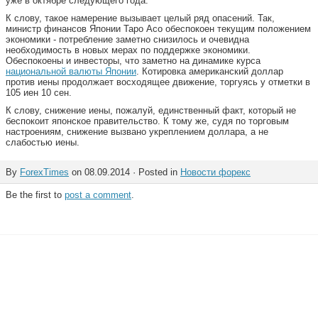
уже в октябре следующего года.
К слову, такое намерение вызывает целый ряд опасений. Так,
министр финансов Японии Таро Асо обеспокоен текущим положением
экономики - потребление заметно снизилось и очевидна
необходимость в новых мерах по поддержке экономики.
Обеспокоены и инвесторы, что заметно на динамике курса
национальной валюты Японии
. Котировка американский доллар
против иены продолжает восходящее движение, торгуясь у отметки в
105 иен 10 сен.
К слову, снижение иены, пожалуй, единственный факт, который не
беспокоит японское правительство. К тому же, судя по торговым
настроениям, снижение вызвано укреплением доллара, а не
слабостью иены.
By
ForexTimes
on 08.09.2014 · Posted in
Новости форекс
Be the first to
post a comment
.