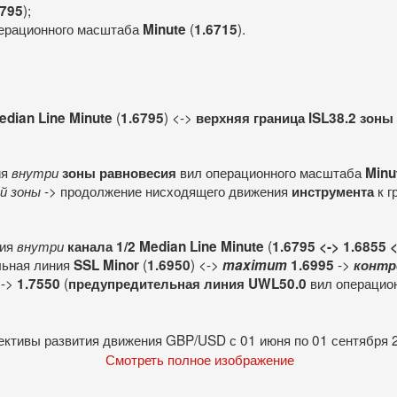
);
6795
ерационного масштаба
(
).
Minute
1.6715
(
) <->
edian Line Minute
1.6795
верхняя граница ISL38.2 зоны
ия
вил операционного масштаба
внутри
зоны равновесия
Minu
-> продолжение нисходящего движения
к 
й зоны
инструмента
ния
(
внутри
канала 1/2 Median Line Minute
1.6795 <-> 1.6855 
льная линия
(
) <->
->
SSL Minor
1.6950
maximum
1.6995
контр
 ->
(
вил операцио
1.7550
предупредительная линия UWL50.0
Смотреть полное изображение