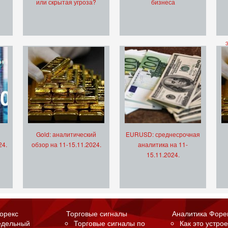
или скрытая угроза?
бизнеса
Gold: аналитический
EURUSD: среднесрочная
24.
обзор на 11-15.11.2024.
аналитика на 11-
15.11.2024.
орекс
Торговые сигналы
Аналитика Форе
едельный
Торговые сигналы по
Как это устрое