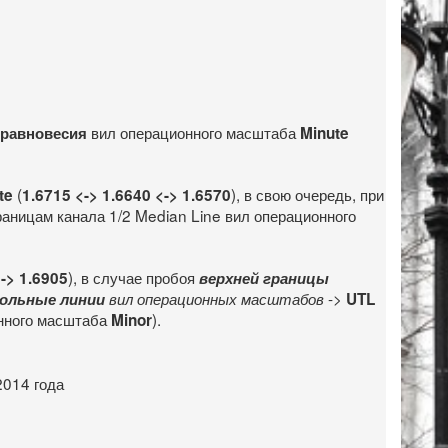
вил операционного масштаба
 равновесия
Minute
(
), в свою очередь, при
te
1.6715 <-> 1.6640 <-> 1.6570
границам канала 1/2 Median Line вил операционного
), в случае пробоя
<-> 1.6905
верхней границы
->
ольные линии
вил операционных масштабов
UTL
нного масштаба
).
Minor