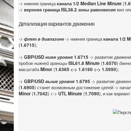
-> нижняя граница
(
канала 1/2 Median Line Minute
1.
->
вил оп
верхняя граница ISL38.2 зоны равновесия
Детализация вариантов движения
->
-> нижняя граница
флет в диапазоне
канала 1/2 M
(
);
1.6715
->
-> развитие движен
GBP/USD
ниже уровня
1.6715
пробое
(
)
нижней границы
ISL61.8 Minute
1.6570
данно
масштаба
(
);
Minor
1.6365 <-> 1.6160 <-> 1.5950
->
-> развитие движе
GBP/USD
выше уровня
1.6795
(
) станет возможным достижение целей -> нача
1.6905
(
) <->
(
), и как вариант
Minor
1.7042
UTL Minute
1.7090