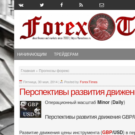
НАЧИНАЮЩИМ
ТРЕЙДЕРАМ
Главная
»
Прогнозы форекс
Пятница, 30 мая, 2014
|
Posted by
ForexTimes
Перспективы развития движени
Операционный масштаб
(
)
Minor
Daily
Перспективы развития движения GBP
Развитие движения цены инструмента (
) в п
GBP
/USD