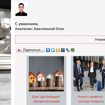
С уважением,
Аналитик: Хмелевской Олег
Понрав
Поделиться…
Банк “ЦентроКредит”
Отпуск с профита –
обновил коллекцию
считаем стоимость