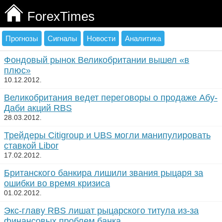
ForexTimes
Прогнозы
Сигналы
Новости
Аналитика
Фондовый рынок Великобритании вышел «в
плюс»
10.12.2012.
Великобритания ведет переговоры о продаже Абу-
Даби акций RBS
28.03.2012.
Трейдеры Citigroup и UBS могли манипулировать
ставкой Libor
17.02.2012.
Британского банкира лишили звания рыцаря за
ошибки во время кризиса
01.02.2012.
Экс-главу RBS лишат рыцарского титула из-за
финансовых проблем банка