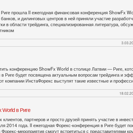
и Риге прошла II ежегодная финансовая конференция ShowFx Wo
 банков, и дилинговых центров в ней приняли участие разрабо
ки в области трейдинга, специализированная литература, обсу
тником
3.03.2
тить конференцию ShowFx World в столице Латвии — Риге, кото
и в Риге будет посвящена актуальным вопросам трейдинга и эф
от компании ИнстаФорекс выступят такие известные и професс
18.02.20
World в Риге
х клиентов, партнеров и просто друзей принять участие в инве
аля 2014 года. II ежегодная Форекс­-конференция в Риге будет
и Форекс­-мероприятия смогут встретиться с представителями к