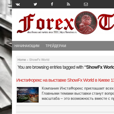
НАЧИНАЮЩИМ
ТРЕЙДЕРАМ
Home
» ShowFx World
You are browsing entries tagged with
“ShowFx Worl
ИнстаФорекс на выставке ShowFx World в Киеве 13
Компания ИнстаФорекс приглашает всех 
Главными темами выставки станут вопро
масштаба – это возможность вместе с 