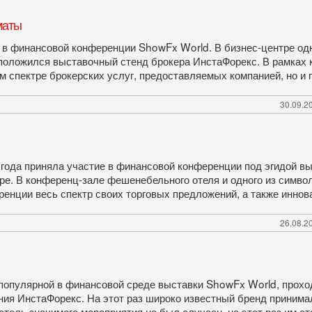
маты
 в финансовой конференции ShowFx World. В бизнес-центре од
ложился выставочный стенд брокера ИнстаФорекс. В рамках к
 спектре брокерских услуг, предоставляемых компанией, но и
30.09.20
 года приняла участие в финансовой конференции под эгидой вы
е. В конференц-зале фешенебельного отеля и одного из симво
енции весь спектр своих торговых предложений, а также иннов
26.08.20
популярной в финансовой среде выставки ShowFx World, проход
ния ИнстаФорекс. На этот раз широко известный бренд принима
столь значимого мероприятия не был случаен, на этот раз им 