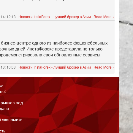
14: 12:13 |
Новости InstaForex - лучший брокер в Азии
|
Read More »
В бизнес-центре одного из наиболее фешенебельных
вочных дней ИнстаФорекс представила не только
 продемонстрировала свои обновленные сервисы.
13: 10:03 |
Новости InstaForex - лучший брокер в Азии
|
Read More »
кс
но:
 рынков под
адачи
й экономики
сть: