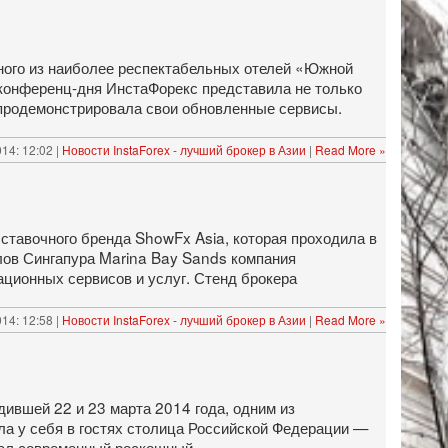
ного из наиболее респектабельных отелей «Южной
онференц-дня ИнстаФорекс представила не только
 продемонстрировала свои обновленные сервисы.
14: 12:02 |
Новости InstaForex - лучший брокер в Азии
|
Read More »
ставочного бренда ShowFx Asia, которая проходила в
лов Сингапура Marina Bay Sands компания
ационных сервисов и услуг. Стенд брокера
14: 12:58 |
Новости InstaForex - лучший брокер в Азии
|
Read More »
ившей 22 и 23 марта 2014 года, одним из
ла у себя в гостях столица Российской Федерации —
стал современный роскошный