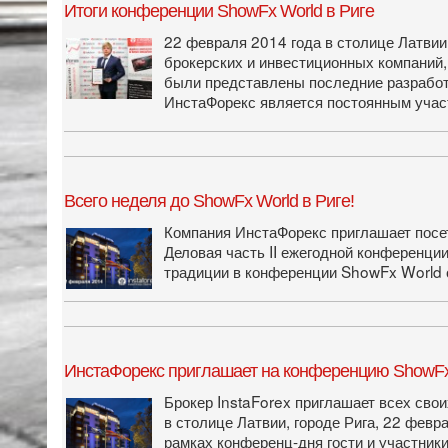
Итоги конференции ShowFx World в Риге
22 февраля 2014 года в столице Латви
брокерских и инвестиционных компаний,
были представлены последние разработ
ИнстаФорекс является постоянным учас
Всего неделя до ShowFx World в Риге!
Компания ИнстаФорекс приглашает посе
Деловая часть II ежегодной конференци
традиции в конференции ShowFx World 
ИнстаФорекс приглашает на конференцию ShowFx 
Брокер InstaForex приглашает всех свои
в столице Латвии, городе Рига, 22 февр
рамках конференц-­дня гости и участник