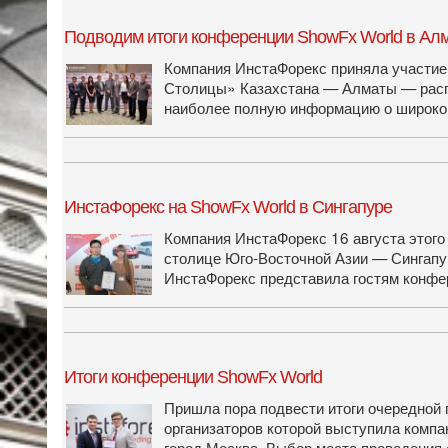
Подводим итоги конференции ShowFx World в Ал
Компания ИнстаФорекс приняла участие
Столицы» Казахстана — Алматы — распо
наиболее полную информацию о широком
ИнстаФорекс на ShowFx World в Сингапуре
Компания ИнстаФорекс 16 августа этого
столице Юго-Восточной Азии — Сингапур
ИнстаФорекс представила гостям конфер
Итоги конференции ShowFx World
Пришла пора подвести итоги очередной 
организаторов которой выступила компа
город Москва. Выбор места проведения 