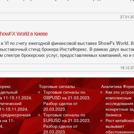
27.01.20
ShowFX World в Киеве
в VI по счету ежегодной финансовой выставке ShowFx World. 
выставочный стенд брокера ИнстаФорекс. В рамках двух выста
 спектре брокерских услуг, предоставляемых компанией, но и
18.12.20
орекс
Торговые сигналы
Аналитика Форе
едельный
Торговые сигналы по
Как это устрое
а 11-15.11.2024.
GBPUSD на 21.03.2023.
комплексные
алитический
Разбор сделок от
исследования
11-15.11.2024.
20.03.2023.
конкретные з
 среднесрочная
Торговые сигналы по
бизнеса
а на 11-
EURUSD на 21.03.2023.
Рост китайско
4.
Разбор сделок от
вызывает
20.03.2023.
обеспокоенно