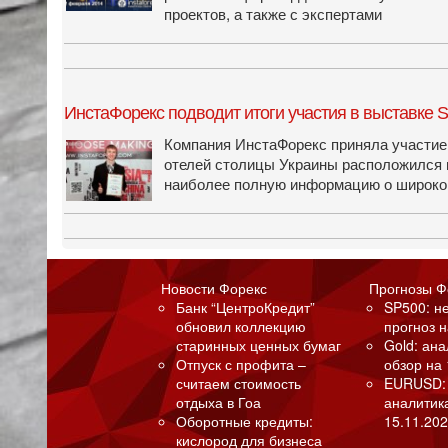
проектов, а также с экспертами
ИнстаФорекс подводит итоги участия в выставке 
Компания ИнстаФорекс приняла участие 
отелей столицы Украины расположился 
наиболее полную информацию о широком
Новости Форекс
Прогнозы Ф
Банк “ЦентроКредит”
SP500: н
обновил коллекцию
прогноз н
старинных ценных бумаг
Gold: ан
Отпуск с профита –
обзор на 
считаем стоимость
EURUSD:
отдыха в Гоа
аналитик
Оборотные кредиты:
15.11.202
кислород для бизнеса