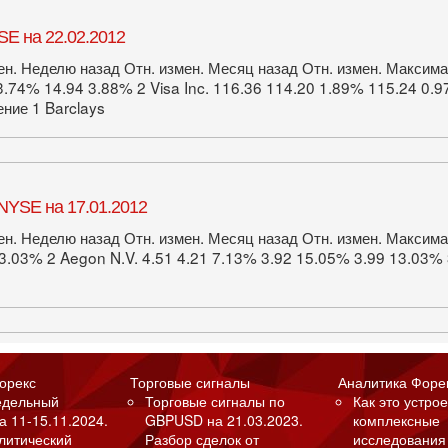
E на 22.02.2012
ен. Неделю назад Отн. измен. Месяц назад Отн. измен. Макси
3.74% 14.94 3.88% 2 Visa Inc. 116.36 114.20 1.89% 115.24 0.
ние 1 Barclays
NYSE на 17.01.2012
ен. Неделю назад Отн. измен. Месяц назад Отн. измен. Максим
3.03% 2 Aegon N.V. 4.51 4.21 7.13% 3.92 15.05% 3.99 13.03%
орекс
Торговые сигналы
Аналитика Форе
едельный
Торговые сигналы по
Как это устрое
а 11-15.11.2024.
GBPUSD на 21.03.2023.
комплексные
алитический
Разбор сделок от
исследования