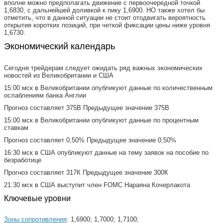
вполне можно предполагать движение с первоочередной точкой
1,6830, с дальнейшей доливкой к пику 1,6900. НО также хотел бы
отметить, что в данной ситуации не стоит отодвигать вероятность
открытия коротких позиций, при четкой фиксации цены ниже уровня
1,6730.
Экономический календарь
Сегодня трейдерам следует ожидать ряд важных экономических
новостей из Великобритании и США
15:00 мск в Великобритании опубликуют данные по количественным
ослаблениям банка Англии
Прогноз составляет 375В Предыдущее значение 375В
15:00 мск в Великобритании опубликуют данные по процентным
ставкам
Прогноз составляет 0,50% Предыдущее значение 0,50%
16:30 мск в США опубликуют данные на тему заявок на пособие по
безработице
Прогноз составляет 317К Предыдущее значение 300К
21:30 мск в США выступит член FOMC Нараяна Кочерлакота
Ключевые уровни
Зоны сопротивления
: 1,6900; 1,7000; 1,7100;