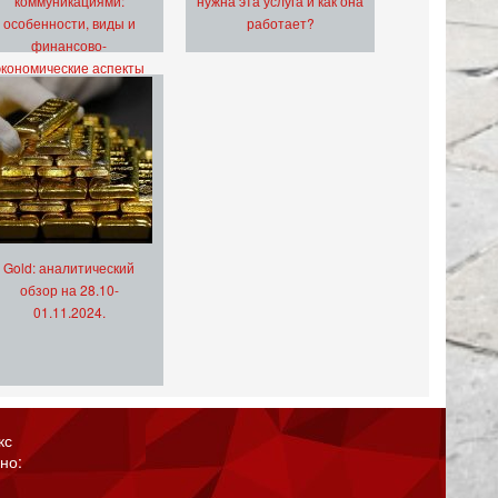
коммуникациями:
нужна эта услуга и как она
особенности, виды и
работает?
финансово-
экономические аспекты
Gold: аналитический
обзор на 28.10-
01.11.2024.
кс
но: