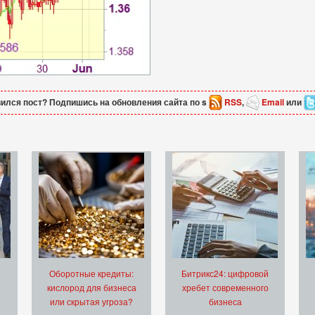
ился пост? Подпишись на обновления сайта по s
RSS
,
Email
или
Оборотные кредиты:
Битрикс24: цифровой
кислород для бизнеса
хребет современного
или скрытая угроза?
бизнеса