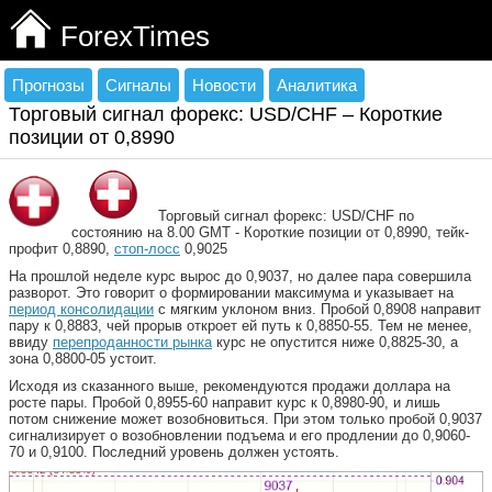
ForexTimes
Прогнозы
Сигналы
Новости
Аналитика
Торговый сигнал форекс: USD/CHF – Короткие
позиции от 0,8990
Торговый сигнал форекс: USD/CHF по
состоянию на 8.00 GMT - Короткие позиции от 0,8990, тейк-
профит 0,8890,
стоп-лосс
0,9025
На прошлой неделе курс вырос до 0,9037, но далее пара совершила
разворот. Это говорит о формировании максимума и указывает на
период консолидации
с мягким уклоном вниз. Пробой 0,8908 направит
пару к 0,8883, чей прорыв откроет ей путь к 0,8850-55. Тем не менее,
ввиду
перепроданности рынка
курс не опустится ниже 0,8825-30, а
зона 0,8800-05 устоит.
Исходя из сказанного выше, рекомендуются продажи доллара на
росте пары. Пробой 0,8955-60 направит курс к 0,8980-90, и лишь
потом снижение может возобновиться. При этом только пробой 0,9037
сигнализирует о возобновлении подъема и его продлении до 0,9060-
70 и 0,9100. Последний уровень должен устоять.