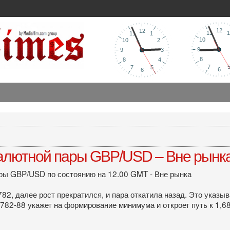
валютной пары GBP/USD – Вне рынк
ары GBP/USD по состоянию на 12.00 GMT - Вне рынка
782, далее рост прекратился, и пара откатила назад. Это указы
6782-88 укажет на формирование минимума и откроет путь к 1,68