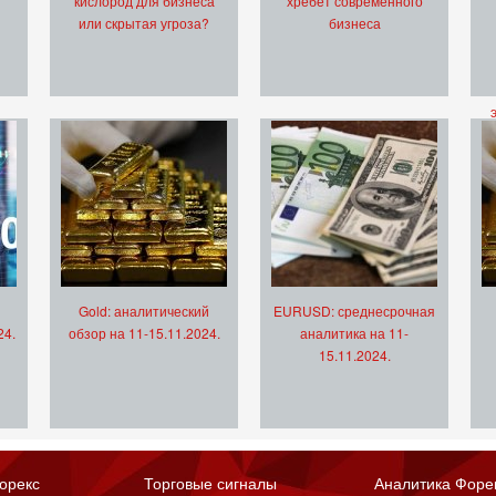
кислород для бизнеса
хребет современного
или скрытая угроза?
бизнеса
Gold: аналитический
EURUSD: среднесрочная
24.
обзор на 11-15.11.2024.
аналитика на 11-
15.11.2024.
орекс
Торговые сигналы
Аналитика Форе