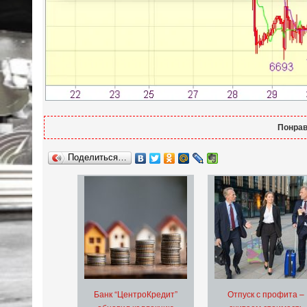
Понрав
Поделиться…
Банк “ЦентроКредит”
Отпуск с профита –