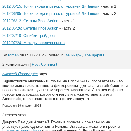
2012/05/15: Точки входа в рынок от уровней ДиНаполи
- часть 1
2012/06/05: Точки входа в рынок от уровней ДиНаполи
- часть 2
2012/06/12: Сетапы Price Action
- часть 1
2012/06/26: Сетапы Price Action
- часть 2
2012/07/10: Ошибки трейдера
2012/07/24: Методы анализа рынка
By
roman
on 05.06.2012 · Posted in
Вебинары
,
Трейдерам
2 комментария |
Post Comment
Алексей Понамарёв
says:
Здравствуйте уважаемый Роман, не могли бы вы посоветовать что
можно использовать вместо финкорсвима, для анализа объёмов, или
посоветовать как лучше там зарегестрироваться. А то вся инфа по
поводу регистрации, которую я нагуглил, уже устарела и эти
Ameritrade, отказывают мне в открытии аккаунта.
Posted on 19 января, 2013
forexden
says:
Доброго Вам дня Алексей. Роман в проекте к сожалению не
участвует уже, однако найти Романа Вы всегда можете в проекте
http://www.vsatrader.ru
(передавайте привет). Если Вам будет