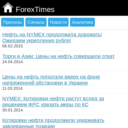
ForexTimes
Прогнозы
Сигналы
Новости
Аналитика
Нефть на NYMEX продолжила дорожать!
Ожидаем укрепления рубля!
06.02.2015.
Торги в Азии: Цены на нефть совершили откат
24.04.2014.
Цены на нефть поползли вверх на фоне
напряженной обстановки в Украине
11.03.2014.
NYMEX: Котировки нефти растут вслед за
решением ФРС урезать меры по КС
30.01.2014.
Котировки нефти продолжили удерживать
завоеванные позиции